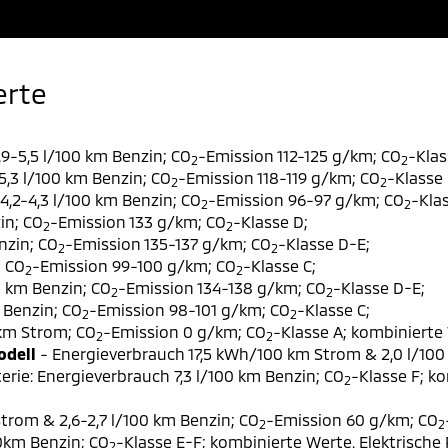
erte
9-5,5 l/100 km Benzin; CO
-Emission 112-125 g/km; CO
-Klas
2
2
,3 l/100 km Benzin; CO
-Emission 118-119 g/km; CO
-Klasse 
2
2
,2-4,3 l/100 km Benzin; CO
-Emission 96-97 g/km; CO
-Klas
2
2
in; CO
-Emission 133 g/km; CO
-Klasse D;
2
2
nzin; CO
-Emission 135-137 g/km; CO
-Klasse D-E;
2
2
; CO
-Emission 99-100 g/km; CO
-Klasse C;
2
2
0 km Benzin; CO
-Emission 134-138 g/km; CO
-Klasse D-E;
2
2
 Benzin; CO
-Emission 98-101 g/km; CO
-Klasse C;
2
2
 km Strom; CO
-Emission 0 g/km; CO
-Klasse A; kombinierte 
2
2
odell
- Energieverbrauch 17,5 kWh/100 km Strom & 2,0 l/100
erie: Energieverbrauch 7,3 l/100 km Benzin; CO
-Klasse F; k
2
trom & 2,6-2,7 l/100 km Benzin; CO
-Emission 60 g/km; CO
2
2
00km Benzin; CO
-Klasse E-F; kombinierte Werte. Elektrische
2