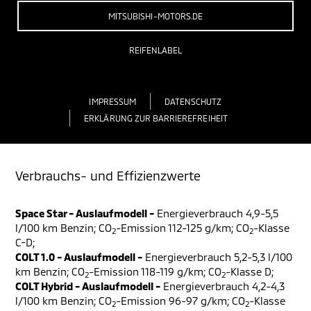
MITSUBISHI-MOTORS.DE
REIFENLABEL
IMPRESSUM
DATENSCHUTZ
ERKLÄRUNG ZUR BARRIEREFREIHEIT
Verbrauchs- und Effizienzwerte
Space Star - Auslaufmodell -
Energieverbrauch 4,9-5,5
l/100 km Benzin; CO
-Emission 112-125 g/km; CO
-Klasse
2
2
C-D;
COLT 1.0 - Auslaufmodell -
Energieverbrauch 5,2-5,3 l/100
km Benzin; CO
-Emission 118-119 g/km; CO
-Klasse D;
2
2
COLT Hybrid - Auslaufmodell -
Energieverbrauch 4,2-4,3
l/100 km Benzin; CO
-Emission 96-97 g/km; CO
-Klasse
2
2