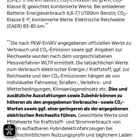
2
2
Klasse B; gewichtet kombinierte Werte. Bei entladener
Batterie: Energieverbrauch 6,8-7,1 l/100km Benzin; CO
-
2
Klasse E-F; kombinierte Werte. Elektrische Reichweite
**
(EAER) 83-85 km.
**
Die nach PKW-EnVKV angegebenen offiziellen Werte zu
Verbrauch und CO₂-Emission sowie ggf. Angaben zur
Reichweite wurden nach dem vorgeschriebenen
Messverfahren WLTP ermittelt. Die tatsächlichen Werte
zum Verbrauch elektrischer Energie / Kraftstoff, ggf. zur
Reichweite und den CO₂-Emissionen hängen ab von
individueller Fahrweise, Straßen-, Verkehrs- und
Wetterbedingungen, Klimaanlageneinsatz etc.
Dies und
zusätzliche Ausstattungen sowie Zubehör können zu
höheren als den angegebenen Verbrauchs- sowie CO₂-
Werten sowie ggf. einer geringeren als der angegebenen
elektrischen Reichweite führen.
Gewichtete Werte sind
Mittelwerte für Kraftstoff- und Stromverbrauch von
extern aufladbaren Hybridelektrofahrzeugen bei
durchschnittlichem Nutzungsprofil und täglichem Laden