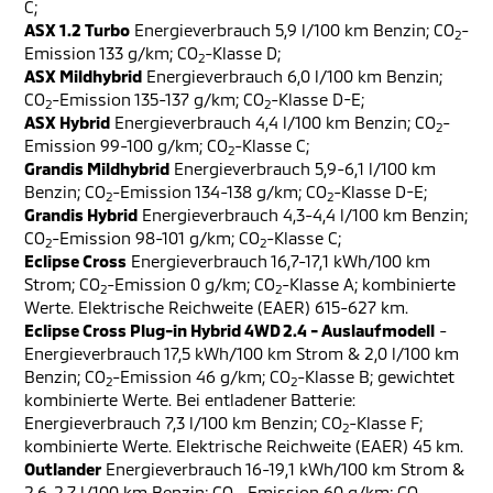
C;
ASX 1.2 Turbo
Energieverbrauch 5,9 l/100 km Benzin; CO
-
2
Emission 133 g/km; CO
-Klasse D;
2
ASX Mildhybrid
Energieverbrauch 6,0 l/100 km Benzin;
CO
-Emission 135-137 g/km; CO
-Klasse D-E;
2
2
ASX Hybrid
Energieverbrauch 4,4 l/100 km Benzin; CO
-
2
Emission 99-100 g/km; CO
-Klasse C;
2
Grandis Mildhybrid
Energieverbrauch 5,9-6,1 l/100 km
Benzin; CO
-Emission 134-138 g/km; CO
-Klasse D-E;
2
2
Grandis Hybrid
Energieverbrauch 4,3-4,4 l/100 km Benzin;
CO
-Emission 98-101 g/km; CO
-Klasse C;
2
2
Eclipse Cross
Energieverbrauch 16,7-17,1 kWh/100 km
Strom; CO
-Emission 0 g/km; CO
-Klasse A; kombinierte
2
2
Werte. Elektrische Reichweite (EAER) 615-627 km.
Eclipse Cross Plug-in Hybrid 4WD 2.4 - Auslaufmodell
-
Energieverbrauch 17,5 kWh/100 km Strom & 2,0 l/100 km
Benzin; CO
-Emission 46 g/km; CO
-Klasse B; gewichtet
2
2
kombinierte Werte. Bei entladener Batterie:
Energieverbrauch 7,3 l/100 km Benzin; CO
-Klasse F;
2
kombinierte Werte. Elektrische Reichweite (EAER) 45 km.
Outlander
Energieverbrauch 16-19,1 kWh/100 km Strom &
2,6-2,7 l/100 km Benzin; CO
-Emission 60 g/km; CO
-