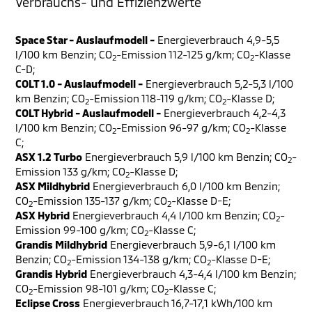
Verbrauchs- und Effizienzwerte
Space Star - Auslaufmodell -
Energieverbrauch 4,9-5,5
l/100 km Benzin; CO
-Emission 112-125 g/km; CO
-Klasse
2
2
C-D;
COLT 1.0 - Auslaufmodell -
Energieverbrauch 5,2-5,3 l/100
km Benzin; CO
-Emission 118-119 g/km; CO
-Klasse D;
2
2
COLT Hybrid - Auslaufmodell -
Energieverbrauch 4,2-4,3
l/100 km Benzin; CO
-Emission 96-97 g/km; CO
-Klasse
2
2
C;
ASX 1.2 Turbo
Energieverbrauch 5,9 l/100 km Benzin; CO
-
2
Emission 133 g/km; CO
-Klasse D;
2
ASX Mildhybrid
Energieverbrauch 6,0 l/100 km Benzin;
CO
-Emission 135-137 g/km; CO
-Klasse D-E;
2
2
ASX Hybrid
Energieverbrauch 4,4 l/100 km Benzin; CO
-
2
Emission 99-100 g/km; CO
-Klasse C;
2
Grandis Mildhybrid
Energieverbrauch 5,9-6,1 l/100 km
Benzin; CO
-Emission 134-138 g/km; CO
-Klasse D-E;
2
2
Grandis Hybrid
Energieverbrauch 4,3-4,4 l/100 km Benzin;
CO
-Emission 98-101 g/km; CO
-Klasse C;
2
2
Eclipse Cross
Energieverbrauch 16,7-17,1 kWh/100 km