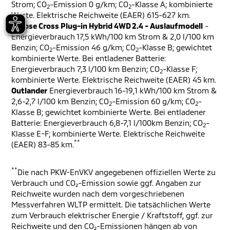
Strom; CO
-Emission 0 g/km; CO
-Klasse A; kombinierte
2
2
Werte. Elektrische Reichweite (EAER) 615-627 km.
Eclipse Cross Plug-in Hybrid 4WD 2.4 - Auslaufmodell
-
Energieverbrauch 17,5 kWh/100 km Strom & 2,0 l/100 km
Benzin; CO
-Emission 46 g/km; CO
-Klasse B; gewichtet
2
2
kombinierte Werte. Bei entladener Batterie:
Energieverbrauch 7,3 l/100 km Benzin; CO
-Klasse F;
2
kombinierte Werte. Elektrische Reichweite (EAER) 45 km.
Outlander
Energieverbrauch 16-19,1 kWh/100 km Strom &
2,6-2,7 l/100 km Benzin; CO
-Emission 60 g/km; CO
-
2
2
Klasse B; gewichtet kombinierte Werte. Bei entladener
Batterie: Energieverbrauch 6,8-7,1 l/100km Benzin; CO
-
2
Klasse E-F; kombinierte Werte. Elektrische Reichweite
**
(EAER) 83-85 km.
**
Die nach PKW-EnVKV angegebenen offiziellen Werte zu
Verbrauch und CO₂-Emission sowie ggf. Angaben zur
Reichweite wurden nach dem vorgeschriebenen
Messverfahren WLTP ermittelt. Die tatsächlichen Werte
zum Verbrauch elektrischer Energie / Kraftstoff, ggf. zur
Reichweite und den CO₂-Emissionen hängen ab von