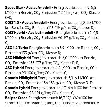
Space Star - Auslaufmodell -
Energieverbrauch 4,9-5,5
l/100 km Benzin; CO
-Emission 112-125 g/km; CO
-Klasse
2
2
C-D;
COLT 1.0 - Auslaufmodell -
Energieverbrauch 5,2-5,3 l/100
km Benzin; CO
-Emission 118-119 g/km; CO
-Klasse D;
2
2
COLT Hybrid - Auslaufmodell -
Energieverbrauch 4,2-4,3
l/100 km Benzin; CO
-Emission 96-97 g/km; CO
-Klasse
2
2
C;
ASX 1.2 Turbo
Energieverbrauch 5,9 l/100 km Benzin; CO
-
2
Emission 133 g/km; CO
-Klasse D;
2
ASX Mildhybrid
Energieverbrauch 6,0 l/100 km Benzin;
CO
-Emission 135-137 g/km; CO
-Klasse D-E;
2
2
ASX Hybrid
Energieverbrauch 4,4 l/100 km Benzin; CO
-
2
Emission 99-100 g/km; CO
-Klasse C;
2
Grandis Mildhybrid
Energieverbrauch 5,9-6,1 l/100 km
Benzin; CO
-Emission 134-138 g/km; CO
-Klasse D-E;
2
2
Grandis Hybrid
Energieverbrauch 4,3-4,4 l/100 km Benzin;
CO
-Emission 98-101 g/km; CO
-Klasse C;
2
2
Eclipse Cross
Energieverbrauch 16,7-17,1 kWh/100 km
Strom; CO
-Emission 0 g/km; CO
-Klasse A; kombinierte
2
2