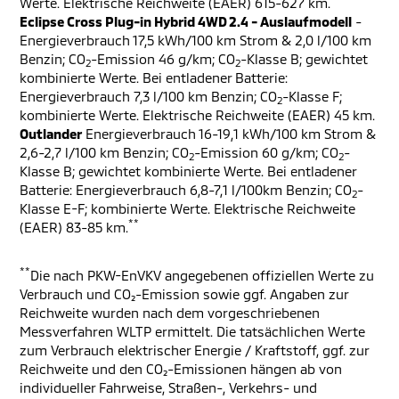
Werte. Elektrische Reichweite (EAER) 615-627 km.
Eclipse Cross Plug-in Hybrid 4WD 2.4 - Auslaufmodell
-
Energieverbrauch 17,5 kWh/100 km Strom & 2,0 l/100 km
Benzin; CO
-Emission 46 g/km; CO
-Klasse B; gewichtet
2
2
kombinierte Werte. Bei entladener Batterie:
Energieverbrauch 7,3 l/100 km Benzin; CO
-Klasse F;
2
kombinierte Werte. Elektrische Reichweite (EAER) 45 km.
Outlander
Energieverbrauch 16-19,1 kWh/100 km Strom &
2,6-2,7 l/100 km Benzin; CO
-Emission 60 g/km; CO
-
2
2
Klasse B; gewichtet kombinierte Werte. Bei entladener
Batterie: Energieverbrauch 6,8-7,1 l/100km Benzin; CO
-
2
Klasse E-F; kombinierte Werte. Elektrische Reichweite
**
(EAER) 83-85 km.
**
Die nach PKW-EnVKV angegebenen offiziellen Werte zu
Verbrauch und CO₂-Emission sowie ggf. Angaben zur
Reichweite wurden nach dem vorgeschriebenen
Messverfahren WLTP ermittelt. Die tatsächlichen Werte
zum Verbrauch elektrischer Energie / Kraftstoff, ggf. zur
Reichweite und den CO₂-Emissionen hängen ab von
individueller Fahrweise, Straßen-, Verkehrs- und